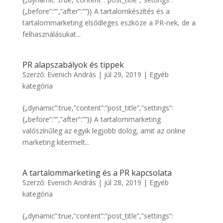
{„before”:””,”after”:””}} A tartalomkészítés és a
tartalommarketing elsődleges eszköze a PR-nek, de a
felhasználásukat...
PR alapszabályok és tippek
Szerző:
Evenich András
|
júl 29, 2019
|
Egyéb
kategória
{„dynamic”:true,”content”:”post_title”,”settings”:
{„before”:””,”after”:””}} A tartalommarketing
valószínűleg az egyik legjobb dolog, amit az online
marketing kitermelt...
A tartalommarketing és a PR kapcsolata
Szerző:
Evenich András
|
júl 28, 2019
|
Egyéb
kategória
{„dynamic”:true,”content”:”post_title”,”settings”: