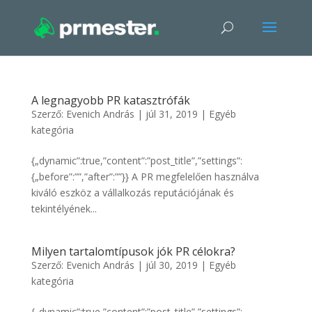
A legnagyobb PR katasztrófák
Szerző:
Evenich András
|
júl 31, 2019
|
Egyéb
kategória
{„dynamic”:true,”content”:”post_title”,”settings”:
{„before”:””,”after”:””}} A PR megfelelően használva
kiváló eszköz a vállalkozás reputációjának és
tekintélyének...
Milyen tartalomtípusok jók PR célokra?
Szerző:
Evenich András
|
júl 30, 2019
|
Egyéb
kategória
{„dynamic”:true,”content”:”post_title”,”settings”: