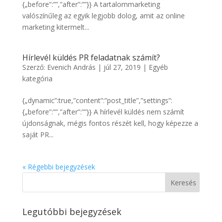
{„before”:””,”after”:””}} A tartalommarketing
valószínűleg az egyik legjobb dolog, amit az online
marketing kitermelt...
Hírlevél küldés PR feladatnak számít?
Szerző:
Evenich András
|
júl 27, 2019
|
Egyéb
kategória
{„dynamic”:true,”content”:”post_title”,”settings”:
{„before”:””,”after”:””}} A hírlevél küldés nem számít
újdonságnak, mégis fontos részét kell, hogy képezze a
saját PR...
« Régebbi bejegyzések
Legutóbbi bejegyzések