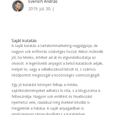
Evenich András
2019. júl. 30. |
Saját kutatás
A saját kutatás a tartalommarketing nagyágyúja, de
nagyon sok erőforrás szükséges hozzá. Akkor működik
jól, ha hiteles, értéket ad át és elgondolkoztatja az
olvasót. A legerősebb anyagot a belső kutatások adják,
melyet te, vagy a vállalkozásod készít el, s számos
nézőpontot megvizsgál a közönséges szemszögégől.
Egy jó kutatást könnyen felkap a média,
sajtóközleményeket adhatsz ki róla, s a blogszcéna is
felhasználja. Nagyon sok említést és hivatkozást
nyerhetsz vele, ráadásul még évekkel később is
megjelenik a hatása. A saját anyagaidban is
rendszeresen támaszkodhatsz a kutatásban