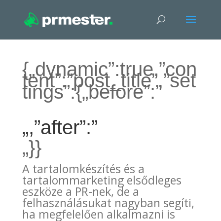
{„dynamic”:true,”con
tent”:”post_title”,”set
tings”:{„before”:”
„,”after”:”
„}}
A tartalomkészítés és a
tartalommarketing elsődleges
eszköze a PR-nek, de a
felhasználásukat nagyban segíti,
ha megfelelően alkalmazni is