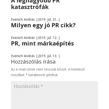
A legnagyobb PR
katasztrófák
Evenich András |
2019. júl. 31. |
Milyen egy jó PR cikk?
Evenich András |
2019. júl. 12. |
PR, mint márkaépítés
Evenich András |
2019. júl. 13. |
Hozzászólás írása
Az e-mail címet nem tesszük közzé.
A kötelező
mezőket
*
karakterrel jelöltük