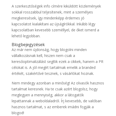
A szerkesztőségek info címére kiküldött közlemények
sokkal rosszabbul teljesítenek, mint a személyes
megkeresések, így mindenképp érdemes jó
kapcsolatot kialakítani az újságírókkal. Inkább légy
kapcsolatban kevesebb személlyel, de őket ismerd a
lehető legjobban.
Blogbejegyzések
Az már nem újdonság, hogy blogolni minden
vállalkozásnak kell, hiszen nem csak a
keresőoptimalizálást segítik ezek a cikkek, hanem a PR
célokat is. A jól megírt tartalmak emelik a branded
értékét, szakértővé tesznek, s vásárlókat hoznak.
Nem mindegy azonban a minőség! Az olvasók hasznos
tartalmat keresnek. Ha te csak azért blogolsz, hogy
meglegyen a mennyiség, akkor a látogatók
lepattannak a weboldaladról. Írj kevesebb, de valóban
hasznos tartalmat, s az emberek imádni fogják a
blogod!