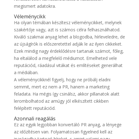
megismert adatokra.
Véleménycikk
Ha olyan témában készítesz véleménycikket, melynek
szakértője vagy, azt is számos célra felhasználhatod.
Kiváló szakmai anyag lehet a blogodba, hírleveledre, de
az újságírók is előszeretettel adják le az ilyen cikkeket.
Ezek mindig nagy érdeklődésre tartanak számot, főleg,
ha eltalálod a megfelelő médiumot. Emelheted vele
reputációd, ráadásul vitákat és említéseket generálhat
a médiában.
A véleménycikknél figyelj, hogy ne próbálj eladni
semmit, mert ez nem a PR, hanem a marketing
feladata. Ha mégis így csinálsz, akkor pillanatok alatt
lerombolhatod az amúgy jól elkészített cikkben
felépített reputációd.
Azonnali reagálás
Ez az egyik legjobban konvertáló PR anyag, a lényege
az időzítésen van. Folyamatosan figyelned kell az
iparágadba tartozó híreket, s amint valami nagy