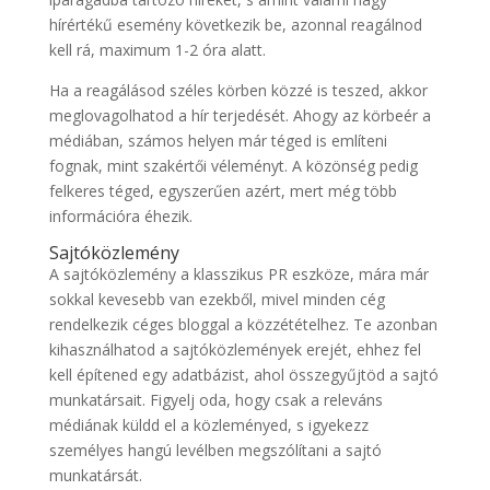
hírértékű esemény következik be, azonnal reagálnod
kell rá, maximum 1-2 óra alatt.
Ha a reagálásod széles körben közzé is teszed, akkor
meglovagolhatod a hír terjedését. Ahogy az körbeér a
médiában, számos helyen már téged is említeni
fognak, mint szakértői véleményt. A közönség pedig
felkeres téged, egyszerűen azért, mert még több
információra éhezik.
Sajtóközlemény
A sajtóközlemény a klasszikus PR eszköze, mára már
sokkal kevesebb van ezekből, mivel minden cég
rendelkezik céges bloggal a közzétételhez. Te azonban
kihasználhatod a sajtóközlemények erejét, ehhez fel
kell építened egy adatbázist, ahol összegyűjtöd a sajtó
munkatársait. Figyelj oda, hogy csak a releváns
médiának küldd el a közleményed, s igyekezz
személyes hangú levélben megszólítani a sajtó
munkatársát.