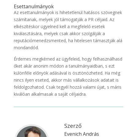
Esettanulmányok
Az esettanulmányok is hihetetlenül hatásos szövegnek
számítanak, melyek jól támogatják a PR céljaid. Az
elkészítéskor ügyelned kell a megfelelő esetek
kiválasztására, melyek csak akkor szolgálják a
reputációmenedzsmented, ha hitelesen támasztják alá
mondandód.
Érdemes megkérned az ügyfeleid, hogy felhasználhasd
őket akár anonim módon a tanulmányaidban, s ezt
különféle előnyök adásával is ösztönözheted. Ha még
nincs ilyen eseted, akkor más vállalkozások adatait is
feldolgozhatod. Csak tegyél hozzá valami újat, s máris
kiválóan alkalmasak a saját céljaidra.
Szerző
Evenich András