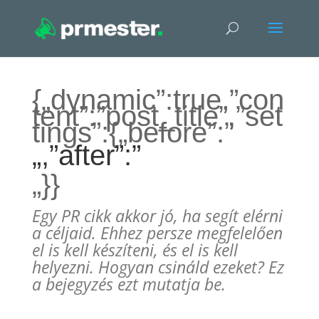
{„dynamic”:true,”con
tent”:”post_title”,”set
tings”:{„before”:”
„,”after”:”
„}}
Egy PR cikk akkor jó, ha segít elérni
a céljaid. Ehhez persze megfelelően
el is kell készíteni, és el is kell
helyezni. Hogyan csináld ezeket? Ez
a bejegyzés ezt mutatja be.