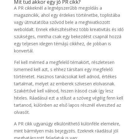
Mit tud akkor egy jó PR cikk?
A PR cikkeknél a legnépszerűbb megoldás a
magazincikk, ahol egy érdekes történetbe, toplistába
vagy útmutatóba szővöd bele a meghivatkozott
weboldalt. Ennek elkészítéséhez több kreativitás és idő
szükséges, mintha csak egy bekezdést csapnál hozzá
egy teljesen idegen témájú cikkhez, de jobban is
konvertál.
Fel kell mérned a megfelelő témakört, részletesen
ismerned kell azt, s ehhez társítani egy megfelelő
történetet. Hasznos tanácsokat kell adnod, értékes
tartalmat, melyet az emberek szívesen elolvasnak.
Szakértővé kell válnod, hiszen írásod csak így lesz
hiteles. Ráadásul ezt a stílust a szöveg végéig fenn kell
tartanod, különben az első lapos résznél elveszted az
olvasót.
A PR cikk ugyanúgy elkülöníthető különféle elemekre,
mint bármilyen más bejegyzés. Ezeknek ráadásul jól
meghatározott feladatuk is van: