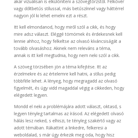
akár vizuálisan is elkülöníteni a szövegtörzstől. Félkövér
vagy dőltbetűs stílussal, más betűszínnel vagy háttérrel
nagyon jól ki lehet emelni ezt a részt.
Itt kell elmondanod, hogy miről szól a cikk, és hogy
mire adsz választ. Eléggé tömörnek és érdekesnek kell
lennie ahhoz, hogy felkeltse az olvasó kíváncsiságát a
tovább olvasáshoz. Akinek nem releváns a téma,
annak is itt kell megtudnia, hogy nem neki szól a cikk.
A szöveg törzsében jön a téma kifejtése. Itt az
érzelmekre és az értelemre kell hatni, a stílus pedig
többféle lehet. A lényeg, hogy megragadd az olvasó
figyelmét, és úgy vidd magaddal végig a cikkeden, hogy
elégedett legyen.
Mondd el neki a problémájára adott választ, oktasd, s
legyen tényleg tartalmas az írásod. Az elégedett olvasó
hálás lesz neked, s elhiszi, te tényleg szakértő vagy az
adott témában. Rákattint a linkedre, felkeresi a
weboldalad, s már úgy érkezik meg oda, hogy hisz