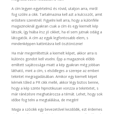
A cím legyen egyértelmű és rövid, utaljon arra, miről
fog szólni a cikk. Tartalmaznia kell azt a kulcsszót, amit
erősíteni szeretnél. Figyelni kell arra, hogy a különféle
magazinoknál gyakran csak a cím és egy kiemelt kép
látszik, így hiába írsz jó cikket, ha el sem jutnak odáig a
látogatók. A cím az egyik legfontosabb elem, s
mindenképpen kattintásra kell ösztönöznie!
Ha már megemlítettük a kiemelt képet, akkor arra is
különös gondot kell viselni. Épp a magazinok előbb
említett sajátossága miatt a kép gyakran még jobban
látható, mint a cím, s elsődleges a szerepe az emberi
tekintet megragadásában. Amikor egy kiemelt képet
kérnek tőled a PR cikk mellé, akkor légy biztos benne,
hogy a kép szinte hipnotikusan vonzza a tekintetet, s
már ránézésre meghatározza a témát. Lehet, hogy sok
időbe fog telni a megtalálása, de megéri!
Maga a szócikk egy bevezetővel kezdődik, ezt érdemes