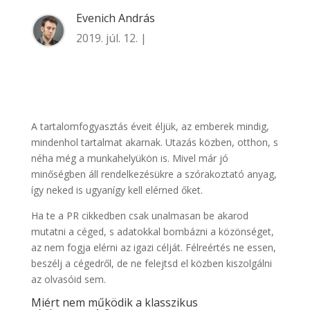
Evenich András
2019. júl. 12. |
A tartalomfogyasztás éveit éljük, az emberek mindig,
mindenhol tartalmat akarnak. Utazás közben, otthon, s
néha még a munkahelyükön is. Mivel már jó
minőségben áll rendelkezésükre a szórakoztató anyag,
így neked is ugyanígy kell elérned őket.
Ha te a PR cikkedben csak unalmasan be akarod
mutatni a céged, s adatokkal bombázni a közönséget,
az nem fogja elérni az igazi célját. Félreértés ne essen,
beszélj a cégedről, de ne felejtsd el közben kiszolgálni
az olvasóid sem.
Miért nem működik a klasszikus