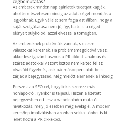
cégbemutatás?
Az emberek minden nap ajánlatok tucatjait kapják,
ahol természetesen mindig az adott céget mondják a
legjobbnak. Egyik vállalat sem fogja azt állítani, hogy a
saját szolgáltatása nem jó, így, ha te is a céged
előnyeit sulykolod, azzal elveszel a tömegben.
Az embereknek problémáik vannak, s ezekre
válaszokat keresnek. Ha problémamegoldóvá válsz,
akkor lesz igazán hasznos a PR cikked. Unalmas és
száraz adatokkal viszont biztos nem kelted fel az
olvasóid figyelmét, akik pár másodperc alatt be is
zárják a bejegyzésed. Még mielőtt elérnének a linkedig.
Persze az a SEO cél, hogy linket szerezz más
honlapokról, ilyenkor is teljesül. Hiszen a fizetett
bejegyzésben ott lesz a weboldaladra mutató
hivatkozás, mely jó esetben még évekig él. A modern
keresőoptimalizálásban azonban sokkal többet is ki
lehet hozni a PR cikkekből.