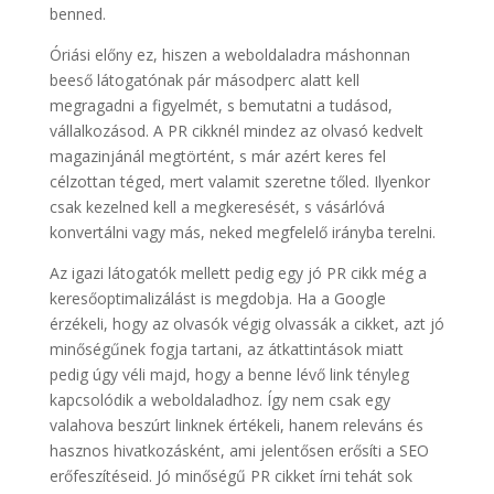
benned.
Óriási előny ez, hiszen a weboldaladra máshonnan
beeső látogatónak pár másodperc alatt kell
megragadni a figyelmét, s bemutatni a tudásod,
vállalkozásod. A PR cikknél mindez az olvasó kedvelt
magazinjánál megtörtént, s már azért keres fel
célzottan téged, mert valamit szeretne tőled. Ilyenkor
csak kezelned kell a megkeresését, s vásárlóvá
konvertálni vagy más, neked megfelelő irányba terelni.
Az igazi látogatók mellett pedig egy jó PR cikk még a
keresőoptimalizálást is megdobja. Ha a Google
érzékeli, hogy az olvasók végig olvassák a cikket, azt jó
minőségűnek fogja tartani, az átkattintások miatt
pedig úgy véli majd, hogy a benne lévő link tényleg
kapcsolódik a weboldaladhoz. Így nem csak egy
valahova beszúrt linknek értékeli, hanem releváns és
hasznos hivatkozásként, ami jelentősen erősíti a SEO
erőfeszítéseid. Jó minőségű PR cikket írni tehát sok