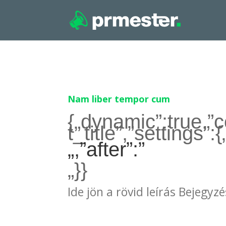
Nam liber tempor cum
{„dynamic”:true,”c
t_title”,”settings”:
„,”after”:”
„}}
Ide jön a rövid leírás Bejegyzé