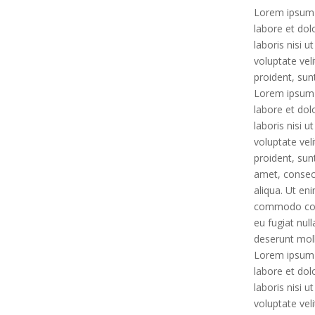
Lorem ipsum d
labore et dol
laboris nisi 
voluptate vel
proident, sun
Lorem ipsum d
labore et dol
laboris nisi 
voluptate vel
proident, sun
amet, consect
aliqua. Ut en
commodo conse
eu fugiat null
deserunt moll
Lorem ipsum d
labore et dol
laboris nisi 
voluptate vel