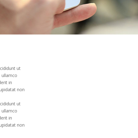
cididunt ut
n ullamco
erit in
cupidatat non
cididunt ut
n ullamco
erit in
cupidatat non