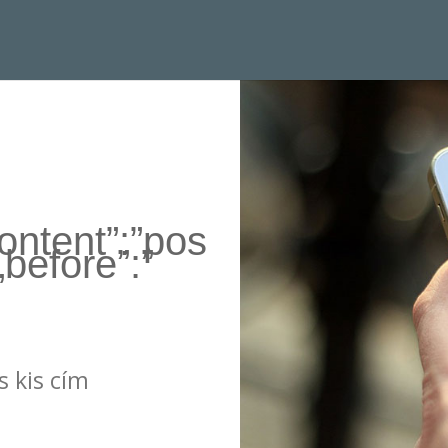
ontent”:”pos
{„before”:”
s kis cím