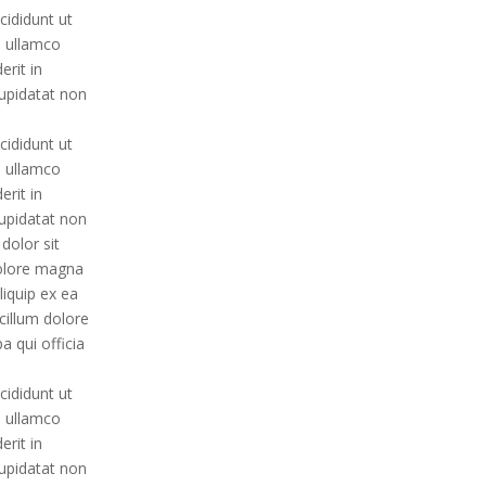
cididunt ut
n ullamco
erit in
cupidatat non
cididunt ut
n ullamco
erit in
cupidatat non
dolor sit
dolore magna
liquip ex ea
cillum dolore
a qui officia
cididunt ut
n ullamco
erit in
cupidatat non