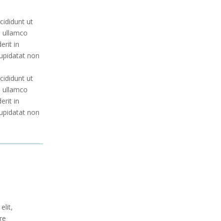
cididunt ut
n ullamco
erit in
cupidatat non
cididunt ut
n ullamco
erit in
cupidatat non
elit,
re