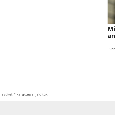
Mi
an
Even
 mezőket
*
karakterrel jelöltük