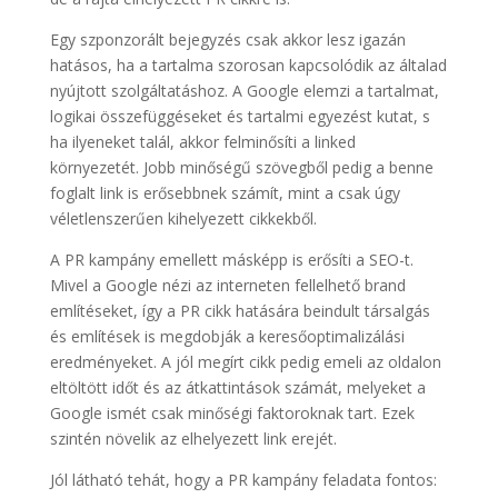
Egy szponzorált bejegyzés csak akkor lesz igazán
hatásos, ha a tartalma szorosan kapcsolódik az általad
nyújtott szolgáltatáshoz. A Google elemzi a tartalmat,
logikai összefüggéseket és tartalmi egyezést kutat, s
ha ilyeneket talál, akkor felminősíti a linked
környezetét. Jobb minőségű szövegből pedig a benne
foglalt link is erősebbnek számít, mint a csak úgy
véletlenszerűen kihelyezett cikkekből.
A PR kampány emellett másképp is erősíti a SEO-t.
Mivel a Google nézi az interneten fellelhető brand
említéseket, így a PR cikk hatására beindult társalgás
és említések is megdobják a keresőoptimalizálási
eredményeket. A jól megírt cikk pedig emeli az oldalon
eltöltött időt és az átkattintások számát, melyeket a
Google ismét csak minőségi faktoroknak tart. Ezek
szintén növelik az elhelyezett link erejét.
Jól látható tehát, hogy a PR kampány feladata fontos: