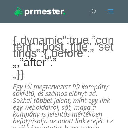
{„dynamic”:true,”con
tent”:”post_title”,”set
tings”:{„before”:”
„,”after”:”
„}}
Egy jól megtervezett PR kampány
sokrétű, és számos előnyt ad.
Sokkal többet jelent, mint egy link
egy weboldalról, sőt, maga a
kampány is jelentős mértékben
befolyásolja az adott link erejét. Ez
a cikk bemutatja, hogy milyen