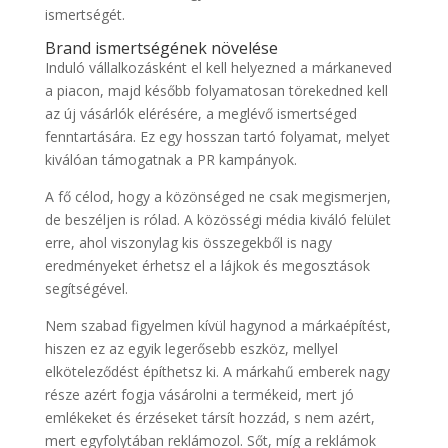
ismertségét.
Brand ismertségének növelése
Induló vállalkozásként el kell helyezned a márkaneved
a piacon, majd később folyamatosan törekedned kell
az új vásárlók elérésére, a meglévő ismertséged
fenntartására. Ez egy hosszan tartó folyamat, melyet
kiválóan támogatnak a PR kampányok.
A fő célod, hogy a közönséged ne csak megismerjen,
de beszéljen is rólad. A közösségi média kiváló felület
erre, ahol viszonylag kis összegekből is nagy
eredményeket érhetsz el a lájkok és megosztások
segítségével.
Nem szabad figyelmen kívül hagynod a márkaépítést,
hiszen ez az egyik legerősebb eszköz, mellyel
elköteleződést építhetsz ki. A márkahű emberek nagy
része azért fogja vásárolni a termékeid, mert jó
emlékeket és érzéseket társít hozzád, s nem azért,
mert egyfolytában reklámozol. Sőt, míg a reklámok