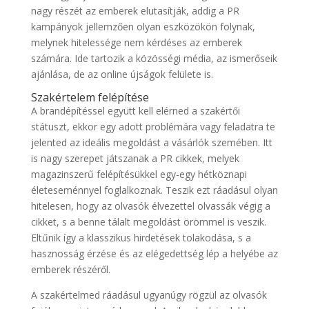
nagy részét az emberek elutasítják, addig a PR
kampányok jellemzően olyan eszközökön folynak,
melynek hitelessége nem kérdéses az emberek
számára. Ide tartozik a közösségi média, az ismerőseik
ajánlása, de az online újságok felülete is.
Szakértelem felépítése
A brandépítéssel együtt kell elérned a szakértői
státuszt, ekkor egy adott problémára vagy feladatra te
jelented az ideális megoldást a vásárlók szemében. Itt
is nagy szerepet játszanak a PR cikkek, melyek
magazinszerű felépítésükkel egy-egy hétköznapi
életeseménnyel foglalkoznak. Teszik ezt ráadásul olyan
hitelesen, hogy az olvasók élvezettel olvassák végig a
cikket, s a benne tálalt megoldást örömmel is veszik.
Eltűnik így a klasszikus hirdetések tolakodása, s a
hasznosság érzése és az elégedettség lép a helyébe az
emberek részéről.
A szakértelmed ráadásul ugyanúgy rögzül az olvasók