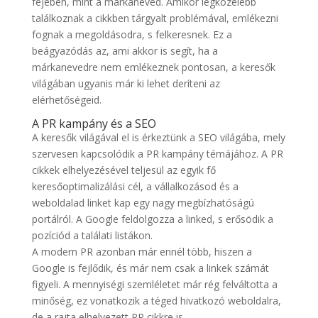
fejében, mint a márkaneved. Amikor legközelebb
találkoznak a cikkben tárgyalt problémával, emlékezni
fognak a megoldásodra, s felkeresnek. Ez a
beágyazódás az, ami akkor is segít, ha a
márkanevedre nem emlékeznek pontosan, a keresők
világában ugyanis már ki lehet deríteni az
elérhetőségeid.
A PR kampány és a SEO
A keresők világával el is érkeztünk a SEO világába, mely
szervesen kapcsolódik a PR kampány témájához. A PR
cikkek elhelyezésével teljesül az egyik fő
keresőoptimalizálási cél, a vállalkozásod és a
weboldalad linket kap egy nagy megbízhatóságú
portálról. A Google feldolgozza a linked, s erősödik a
pozíciód a találati listákon.
A modern PR azonban már ennél több, hiszen a
Google is fejlődik, és már nem csak a linkek számát
figyeli. A mennyiségi szemléletet már rég felváltotta a
minőség, ez vonatkozik a téged hivatkozó weboldalra,
de a rajta elhelyezett PR cikkre is.